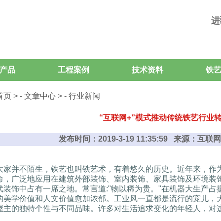
进
产品
工程案例
技术资料
铁
首页
> -
文章中心
> -
行业新闻
“互联网+”模式推动传统铁艺行业
发布时间：2019-3-19 11:35:59 来源：
大家并不陌生，铁艺也叫铁艺术，有着悠久的历史。近年来，作
命，广泛地应用在建筑外部装饰、室内装饰、家具装饰及环境装
代装饰中占有一席之地。常言道:"物以稀为贵。"在机器大生产
的美学价值和人文价值愈加浓郁。工业风一直都是流行的宠儿，大
屋主的独特个性与不同品味。许多对生活追求变化的年轻人，对