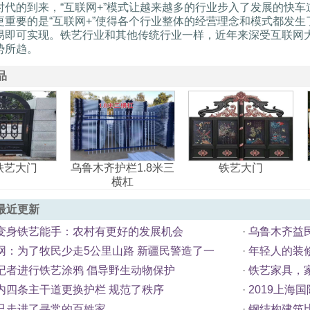
时代的到来，“互联网+”模式让越来越多的行业步入了发展的快
更重要的是“互联网+”使得各个行业整体的经营理念和模式都发
易即可实现。铁艺行业和其他传统行业一样，近年来深受互联网
势所趋。
品
铁艺大门
乌鲁木齐护栏1.8米三
铁艺大门
横杠
最近更新
变身铁艺能手：农村有更好的发展机会
·
乌鲁木齐益
网：为了牧民少走5公里山路 新疆民警造了一
·
年轻人的装
记者进行铁艺涂鸦 倡导野生动物保护
·
铁艺家具，
内四条主干道更换护栏 规范了秩序
·
2019上海
已走进了寻常的百姓家
·
钢结构建筑