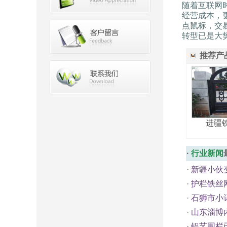
随着互联网
经营成本，
点鼠标，交
转型已是大
推荐产
进疆
·
行业新闻
·
新疆小伙
·
护栏铁丝
·
石狮市小
·
山东淄博
·
铝艺围栏