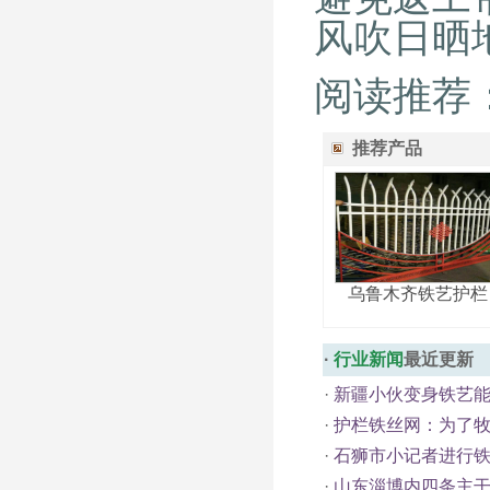
风吹日晒
阅读推荐
推荐产品
乌鲁木齐铁艺护栏
·
行业新闻
最近更新
·
新疆小伙变身铁艺
·
护栏铁丝网：为了牧
·
石狮市小记者进行铁
·
山东淄博内四条主干