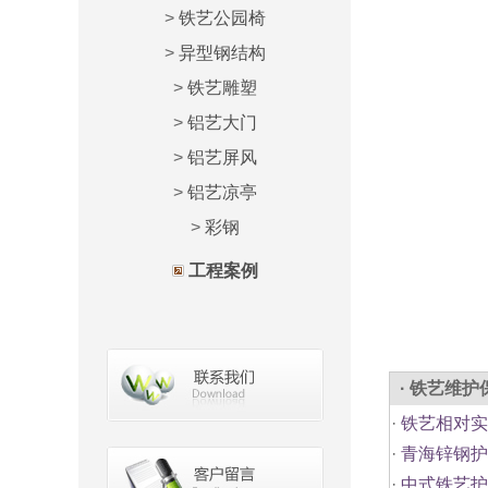
>
铁艺公园椅
>
异型钢结构
>
铁艺雕塑
>
铝艺大门
>
铝艺屏风
>
铝艺凉亭
>
彩钢
工程案例
· 铁艺维护
·
铁艺相对实
·
青海锌钢护
·
中式铁艺护