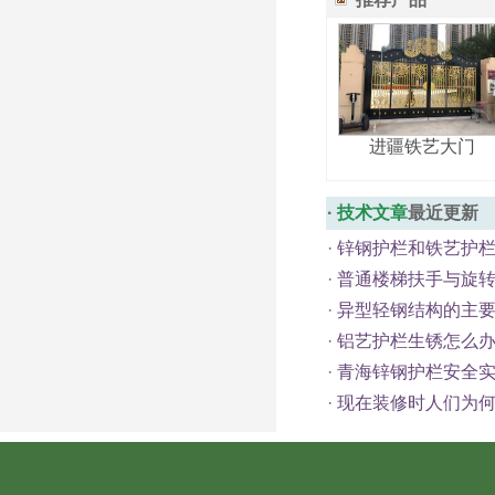
进疆铁艺大门
·
技术文章
最近更新
·
锌钢护栏和铁艺护
·
普通楼梯扶手与旋
·
异型轻钢结构的主
·
铝艺护栏生锈怎么
·
青海锌钢护栏安全
·
现在装修时人们为