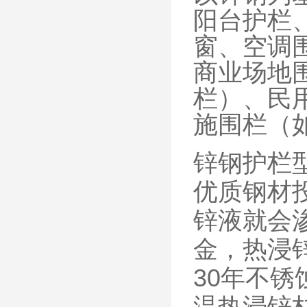
阳台护栏
窗、空调
商业场地
栏）、民
施围栏（
锌钢护栏
优质钢材
锌液就会
金，热浸
30年不
温热浸锌